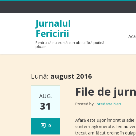
Jurnalul
Fericirii
Aca
Pentru că nu există curcubeu fără puțină
ploaie
Lună:
august 2016
File de jur
AUG.
31
Posted by
Loredana Nan
Afară este uşor înnorat şi adie
0
suntem aglomerate. Ieri au veni
trecut am făcut ordine în dula