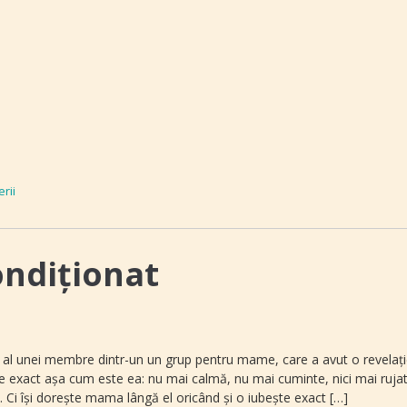
erii
ondiționat
al unei membre dintr-un un grup pentru mame, care a avut o revelaţi
şte exact așa cum este ea: nu mai calmă, nu mai cuminte, nici mai ruja
. Ci își doreşte mama lângă el oricând şi o iubeşte exact […]