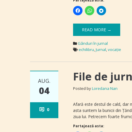
Partajează asta:
READ MORE →
Gânduri în jurnal
echilibru
,
Jurnal
,
vocație
File de jur
AUG.
04
Posted by
Loredana Nan
Afară este destul de cald, dar 
0
asta suntem la bunicii din Țăndă
ziua lui. Petrecem foarte frumo
Partajează asta: