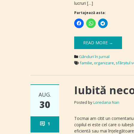
lucruri […]
Partajează asta:
READ MORE →
Gânduri în jurnal
familie
,
organizare
,
sfârșitul v
Iubită nec
AUG.
30
Posted by
Loredana Nan
Tocmai am citit un comentariu 
1
copilul ei este cel care o iube
eficientă sau mai înţelegătoare