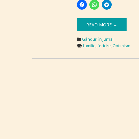
READ MORE →
Gânduri în jurnal
familie
,
fericire
,
Optimism