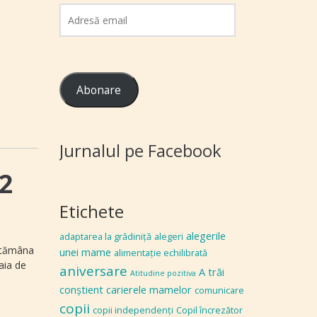
Adresă
email
Abonare
Jurnalul pe Facebook
22
Etichete
alegerile
adaptarea la grădiniţă
alegeri
ăptămâna
unei mame
alimentaţie echilibrată
taia de
aniversare
A trăi
Atitudine pozitiva
conștient
carierele mamelor
comunicare
copii
copii independenţi
Copil încrezător