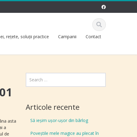
dei, reţete, soluţii practice
Campanii
Contact
.01
Articole recente
Să ieșim ușor-ușor din bârlog
mâna asta
ai a
Poveștile mele magice au plecat în
ul de