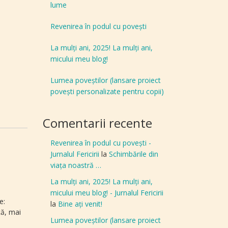
lume
Revenirea în podul cu povești
La mulți ani, 2025! La mulți ani,
micului meu blog!
Lumea poveștilor (lansare proiect
povești personalizate pentru copii)
Comentarii recente
Revenirea în podul cu povești -
Jurnalul Fericirii
la
Schimbările din
viața noastră …
La mulți ani, 2025! La mulți ani,
micului meu blog! - Jurnalul Fericirii
e:
la
Bine aţi venit!
tă, mai
Lumea poveștilor (lansare proiect