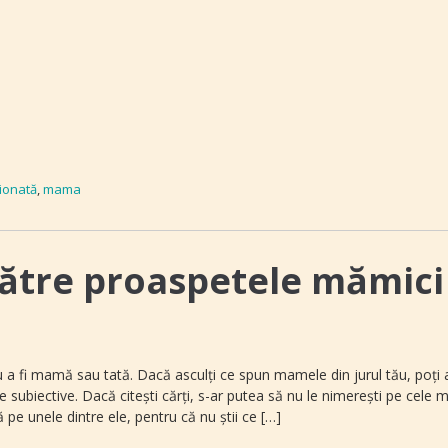
ţionată
,
mama
către proaspetele mămici
 a fi mamă sau tată. Dacă asculţi ce spun mamele din jurul tău, poţi 
ubiective. Dacă citeşti cărţi, s-ar putea să nu le nimereşti pe cele m
ă pe unele dintre ele, pentru că nu ştii ce […]