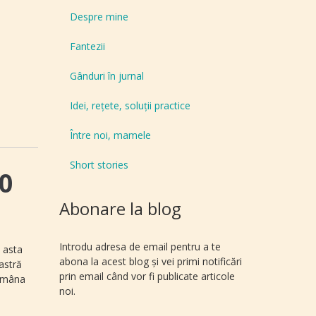
Despre mine
Fantezii
Gânduri în jurnal
Idei, reţete, soluţii practice
Între noi, mamele
Short stories
40
Abonare la blog
Introdu adresa de email pentru a te
a asta
abona la acest blog și vei primi notificări
astră
prin email când vor fi publicate articole
tămâna
noi.