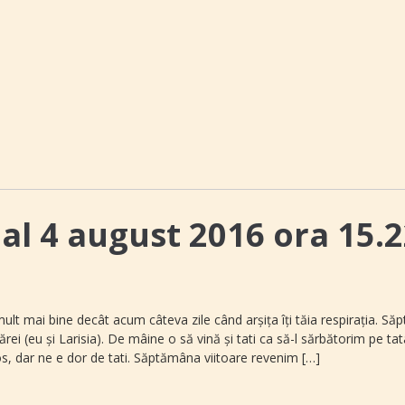
nal 4 august 2016 ora 15.
mult mai bine decât acum câteva zile când arșița îți tăia respirația. S
rei (eu și Larisia). De mâine o să vină și tati ca să-l sărbătorim pe ta
s, dar ne e dor de tati. Săptămâna viitoare revenim […]