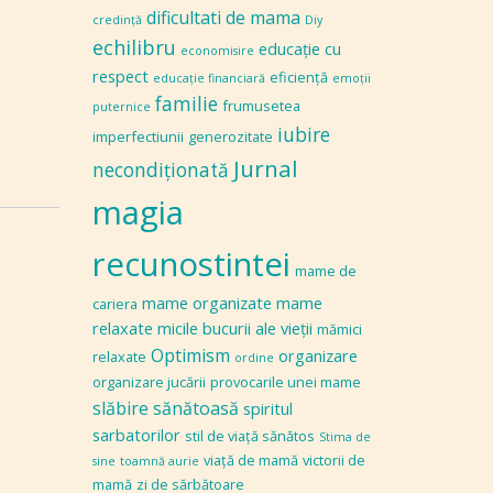
dificultati de mama
credinţă
Diy
echilibru
educaţie cu
economisire
respect
eficiență
educaţie financiară
emoţii
familie
frumusetea
puternice
iubire
imperfectiunii
generozitate
Jurnal
necondiţionată
magia
recunostintei
mame de
mame organizate
mame
cariera
relaxate
micile bucurii ale vieţii
mămici
Optimism
organizare
relaxate
ordine
organizare jucării
provocarile unei mame
slăbire sănătoasă
spiritul
sarbatorilor
stil de viaţă sănătos
Stima de
viaţă de mamă
victorii de
sine
toamnă aurie
mamă
zi de sărbătoare