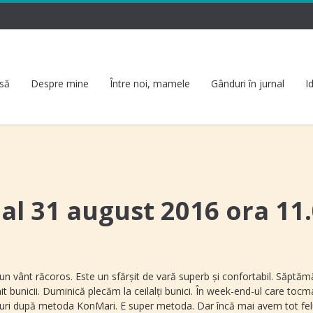
să
Despre mine
Între noi, mamele
Gânduri în jurnal
I
nal 31 august 2016 ora 11
 un vânt răcoros. Este un sfărşit de vară superb şi confortabil. Săptă
t bunicii. Duminică plecăm la ceilalți bunici. În week-end-ul care tocm
puri după metoda KonMari. E super metoda. Dar încă mai avem tot fel