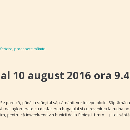
ericire
,
proaspete mămici
nal 10 august 2016 ora 9.
. Se pare că, până la sfârșitul săptămânii, vor începe ploile. Săptămân
st mai aglomerate cu desfacerea bagajului și cu revenirea la rutina no
im, pentru că înweek-end vin bunicii de la Ploiești. Hmm… și tot săp