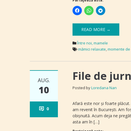
Partajează asta:
READ MORE →
Între noi, mamele
mămici relaxate
,
momente de f
File de jur
AUG.
10
Posted by
Loredana Nan
Afară este nor și foarte plăcut
0
am revenit în București. Am fo
obișnuită. Acum deja ne pregăt
asta am în […]