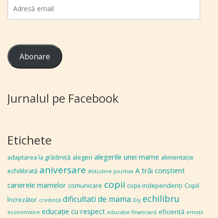
Adresă
email
Abonare
Jurnalul pe Facebook
Etichete
alegerile unei mame
adaptarea la grădiniţă
alegeri
alimentaţie
aniversare
A trăi conștient
echilibrată
Atitudine pozitiva
copii
carierele mamelor
comunicare
copii independenţi
Copil
echilibru
dificultati de mama
încrezător
credinţă
Diy
educaţie cu respect
eficiență
economisire
educaţie financiară
emoţii