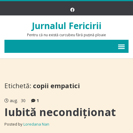
Jurnalul Fericirii
Pentru că nu există curcubeu fără puțină ploaie
Etichetă:
copii empatici
aug.
30
1
Iubită necondiționat
Posted by
Loredana Nan