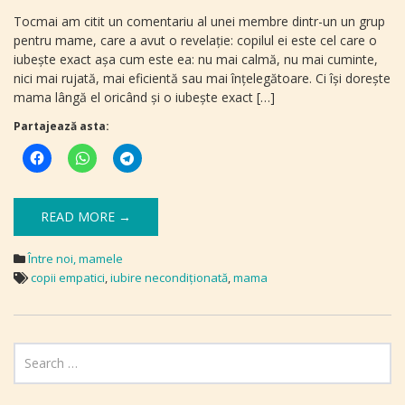
Tocmai am citit un comentariu al unei membre dintr-un un grup
pentru mame, care a avut o revelaţie: copilul ei este cel care o
iubeşte exact așa cum este ea: nu mai calmă, nu mai cuminte,
nici mai rujată, mai eficientă sau mai înţelegătoare. Ci își doreşte
mama lângă el oricând şi o iubeşte exact […]
Partajează asta:
READ MORE →
Între noi, mamele
copii empatici
,
iubire necondiţionată
,
mama