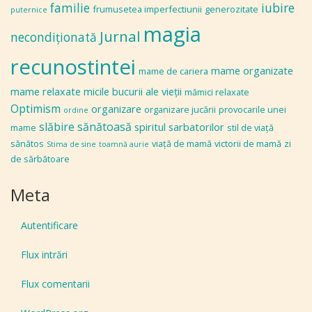
familie
iubire
frumusetea imperfectiunii
generozitate
puternice
magia
Jurnal
necondiţionată
recunostintei
mame organizate
mame de cariera
mame relaxate
micile bucurii ale vieţii
mămici relaxate
Optimism
organizare
organizare jucării
provocarile unei
ordine
slăbire sănătoasă
spiritul sarbatorilor
mame
stil de viaţă
sănătos
viaţă de mamă
victorii de mamă
zi
Stima de sine
toamnă aurie
de sărbătoare
Meta
Autentificare
Flux intrări
Flux comentarii