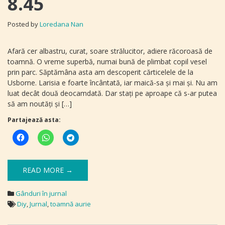
8.45
Posted by
Loredana Nan
Afară cer albastru, curat, soare strălucitor, adiere răcoroasă de
toamnă. O vreme superbă, numai bună de plimbat copil vesel
prin parc. Săptămâna asta am descoperit cărticelele de la
Usborne. Larisia e foarte încântată, iar maică-sa și mai și. Nu am
luat decât două deocamdată. Dar stați pe aproape că s-ar putea
să am noutăți și […]
Partajează asta:
READ MORE →
Gânduri în jurnal
Diy
,
Jurnal
,
toamnă aurie