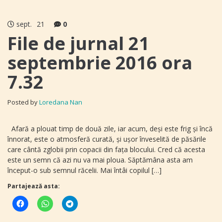
sept.
21
0
File de jurnal 21
septembrie 2016 ora
7.32
Posted by
Loredana Nan
Afară a plouat timp de două zile, iar acum, deşi este frig şi încă
înnorat, este o atmosferă curată, şi uşor înveselită de păsările
care cântă zglobii prin copacii din faţa blocului. Cred că acesta
este un semn că azi nu va mai ploua. Săptămâna asta am
început-o sub semnul răcelii. Mai întâi copilul […]
Partajează asta: