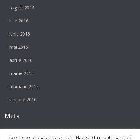
august 2016
iulie 2016
iunie 2016
mai 2016
aprilie 2016
martie 2016
februarie 2016
ianuarie 2016
Meta
Autentificare
Acest site foloseşte cookie-uri. Navigând in continuare, vă