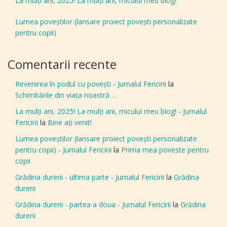
La mulți ani, 2025! La mulți ani, micului meu blog!
Lumea poveștilor (lansare proiect povești personalizate
pentru copii)
Comentarii recente
Revenirea în podul cu povești - Jurnalul Fericirii
la
Schimbările din viața noastră …
La mulți ani, 2025! La mulți ani, micului meu blog! - Jurnalul
Fericirii
la
Bine aţi venit!
Lumea poveștilor (lansare proiect povești personalizate
pentru copii) - Jurnalul Fericirii
la
Prima mea poveste pentru
copii
Grădina durerii - ultima parte - Jurnalul Fericirii
la
Grădina
durerii
Grădina durerii - partea a doua - Jurnalul Fericirii
la
Grădina
durerii