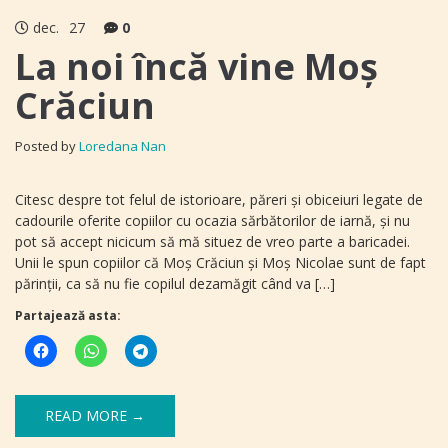
dec.
27
0
La noi încă vine Moş
Crăciun
Posted by
Loredana Nan
Citesc despre tot felul de istorioare, păreri și obiceiuri legate de
cadourile oferite copiilor cu ocazia sărbătorilor de iarnă, și nu
pot să accept nicicum să mă situez de vreo parte a baricadei.
Unii le spun copiilor că Moș Crăciun și Moș Nicolae sunt de fapt
părinţii, ca să nu fie copilul dezamăgit când va […]
Partajează asta:
READ MORE →