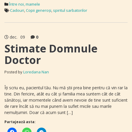
Între noi, mamele
Cadouri
,
Copii generoși
,
spiritul sarbatorilor
dec.
09
0
Stimate Domnule
Doctor
Posted by
Loredana Nan
Îți scriu eu, pacientul tău. Nu mă știi prea bine pentru că vin rar la
tine. Din fericire, atât eu cât și familia mea suntem cât de cât
sănătoși, iar momentele când avem nevoie de tine sunt suficient
de rare încât să nu mai punem la suflet micile sau marile
nemulțumiri. Doar că acum sunt […]
Partajează asta: