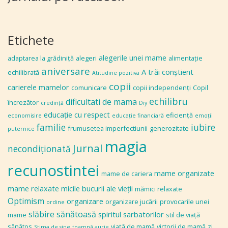
Etichete
alegerile unei mame
adaptarea la grădiniţă
alegeri
alimentaţie
aniversare
A trăi conștient
echilibrată
Atitudine pozitiva
copii
carierele mamelor
comunicare
copii independenţi
Copil
echilibru
dificultati de mama
încrezător
credinţă
Diy
educaţie cu respect
eficiență
economisire
educaţie financiară
emoţii
familie
iubire
frumusetea imperfectiunii
generozitate
puternice
magia
Jurnal
necondiţionată
recunostintei
mame organizate
mame de cariera
mame relaxate
micile bucurii ale vieţii
mămici relaxate
Optimism
organizare
organizare jucării
provocarile unei
ordine
slăbire sănătoasă
spiritul sarbatorilor
mame
stil de viaţă
sănătos
viaţă de mamă
victorii de mamă
zi
Stima de sine
toamnă aurie