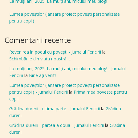
La mulți ani, 2025! La mulți ani, micului meu blog!
Lumea poveștilor (lansare proiect povești personalizate
pentru copii)
Comentarii recente
Revenirea în podul cu povești - Jurnalul Fericirii
la
Schimbările din viața noastră …
La mulți ani, 2025! La mulți ani, micului meu blog! - Jurnalul
Fericirii
la
Bine aţi venit!
Lumea poveștilor (lansare proiect povești personalizate
pentru copii) - Jurnalul Fericirii
la
Prima mea poveste pentru
copii
Grădina durerii - ultima parte - Jurnalul Fericirii
la
Grădina
durerii
Grădina durerii - partea a doua - Jurnalul Fericirii
la
Grădina
durerii