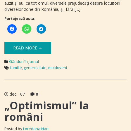
auzit şi eu, ca tot omul, diversele prejudecăţi despre locuitorii
diverselor zone din România, şi, fără […]
Partajează asta:
READ MORE →
Gânduri în jurnal
familie
,
generozitate
,
moldoveni
dec.
07
0
„Optimismul” la
români
Posted by
Loredana Nan