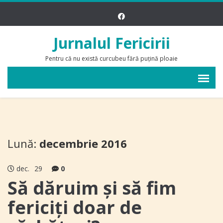
Jurnalul Fericirii
Pentru că nu există curcubeu fără puțină ploaie
Lună:
decembrie 2016
dec.
29
0
Să dăruim şi să fim
fericiţi doar de