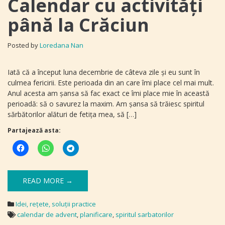
Calendar cu activităţi
până la Crăciun
Posted by
Loredana Nan
Iată că a început luna decembrie de câteva zile şi eu sunt în
culmea fericirii. Este perioada din an care îmi place cel mai mult.
Anul acesta am şansa să fac exact ce îmi place mie în această
perioadă: să o savurez la maxim. Am şansa să trăiesc spiritul
sărbătorilor alături de fetiţa mea, să […]
Partajează asta:
READ MORE →
Idei, reţete, soluţii practice
calendar de advent
,
planificare
,
spiritul sarbatorilor