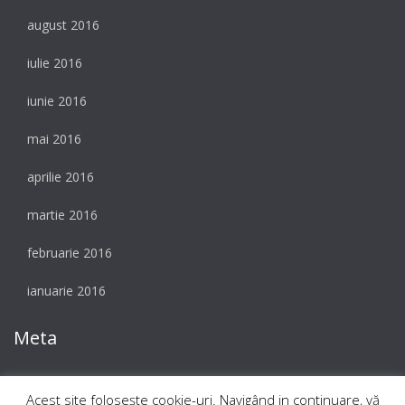
august 2016
iulie 2016
iunie 2016
mai 2016
aprilie 2016
martie 2016
februarie 2016
ianuarie 2016
Meta
Autentificare
Acest site foloseşte cookie-uri. Navigând in continuare, vă