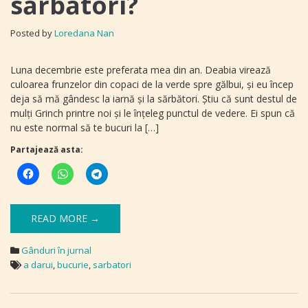
sărbători?
Posted by
Loredana Nan
Luna decembrie este preferata mea din an. Deabia virează
culoarea frunzelor din copaci de la verde spre gălbui, şi eu încep
deja să mă gândesc la iarnă şi la sărbători. Ştiu că sunt destul de
mulţi Grinch printre noi şi le înţeleg punctul de vedere. Ei spun că
nu este normal să te bucuri la […]
Partajează asta:
READ MORE →
Gânduri în jurnal
a darui
,
bucurie
,
sarbatori