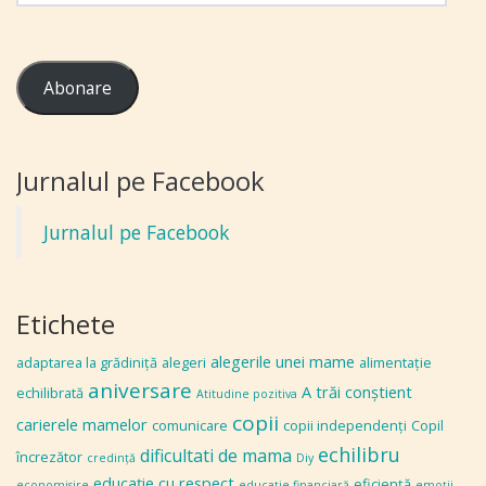
Abonare
Jurnalul pe Facebook
Jurnalul pe Facebook
Etichete
alegerile unei mame
adaptarea la grădiniţă
alegeri
alimentaţie
aniversare
A trăi conștient
echilibrată
Atitudine pozitiva
copii
carierele mamelor
comunicare
copii independenţi
Copil
echilibru
dificultati de mama
încrezător
credinţă
Diy
educaţie cu respect
eficiență
economisire
educaţie financiară
emoţii