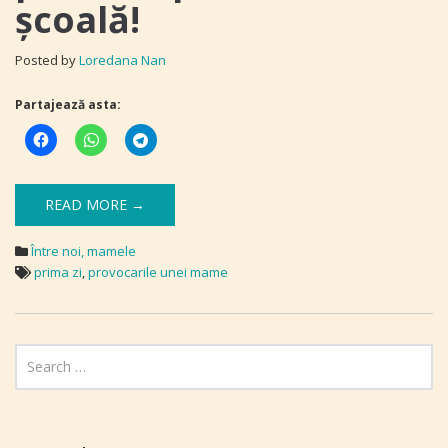
școală!
Posted by
Loredana Nan
Partajează asta:
READ MORE →
Între noi, mamele
prima zi
,
provocarile unei mame