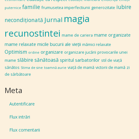
familie
iubire
frumusetea imperfectiunii
generozitate
puternice
magia
Jurnal
necondiţionată
recunostintei
mame organizate
mame de cariera
mame relaxate
micile bucurii ale vieţii
mămici relaxate
Optimism
organizare
organizare jucării
provocarile unei
ordine
slăbire sănătoasă
spiritul sarbatorilor
mame
stil de viaţă
sănătos
viaţă de mamă
victorii de mamă
zi
Stima de sine
toamnă aurie
de sărbătoare
Meta
Autentificare
Flux intrări
Flux comentarii