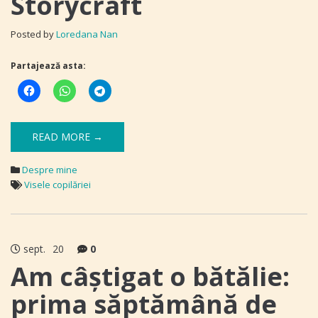
Storycraft
Posted by
Loredana Nan
Partajează asta:
READ MORE →
Despre mine
Visele copilăriei
sept.
20
0
Am câștigat o bătălie:
prima săptămână de