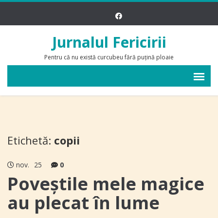
Jurnalul Fericirii
Pentru că nu există curcubeu fără puțină ploaie
Etichetă:
copii
nov.
25
0
Poveștile mele magice
au plecat în lume