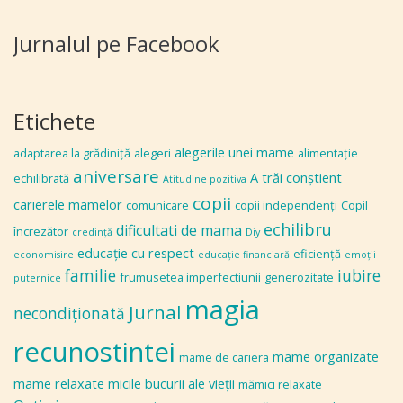
Jurnalul pe Facebook
Etichete
alegerile unei mame
adaptarea la grădiniţă
alegeri
alimentaţie
aniversare
A trăi conștient
echilibrată
Atitudine pozitiva
copii
carierele mamelor
comunicare
copii independenţi
Copil
echilibru
dificultati de mama
încrezător
credinţă
Diy
educaţie cu respect
eficiență
economisire
educaţie financiară
emoţii
familie
iubire
frumusetea imperfectiunii
generozitate
puternice
magia
Jurnal
necondiţionată
recunostintei
mame organizate
mame de cariera
mame relaxate
micile bucurii ale vieţii
mămici relaxate