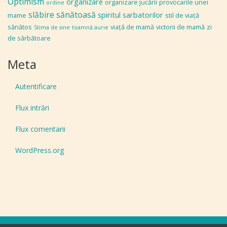
Optimism
organizare
organizare jucării
provocarile unei
ordine
slăbire sănătoasă
spiritul sarbatorilor
mame
stil de viaţă
sănătos
viaţă de mamă
victorii de mamă
zi
Stima de sine
toamnă aurie
de sărbătoare
Meta
Autentificare
Flux intrări
Flux comentarii
WordPress.org