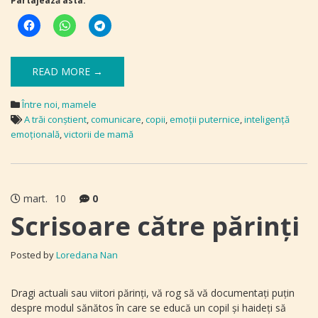
Partajează asta:
READ MORE →
Între noi, mamele
A trăi conștient
,
comunicare
,
copii
,
emoţii puternice
,
inteligenţă
emoţională
,
victorii de mamă
mart.
10
0
Scrisoare către părinţi
Posted by
Loredana Nan
Dragi actuali sau viitori părinţi, vă rog să vă documentaţi puţin
despre modul sănătos în care se educă un copil şi haideți să