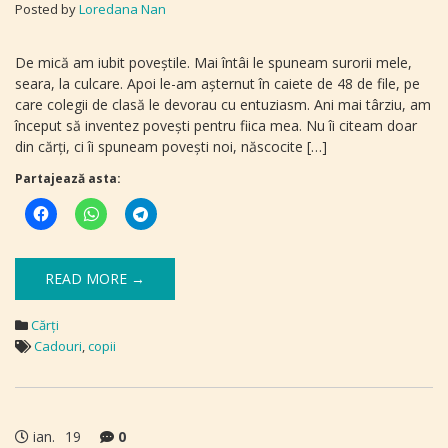
Posted by
Loredana Nan
De mică am iubit poveștile. Mai întâi le spuneam surorii mele,
seara, la culcare. Apoi le-am așternut în caiete de 48 de file, pe
care colegii de clasă le devorau cu entuziasm. Ani mai târziu, am
început să inventez povești pentru fiica mea. Nu îi citeam doar
din cărți, ci îi spuneam povești noi, născocite […]
Partajează asta:
READ MORE →
Cărți
Cadouri
,
copii
ian.
19
0