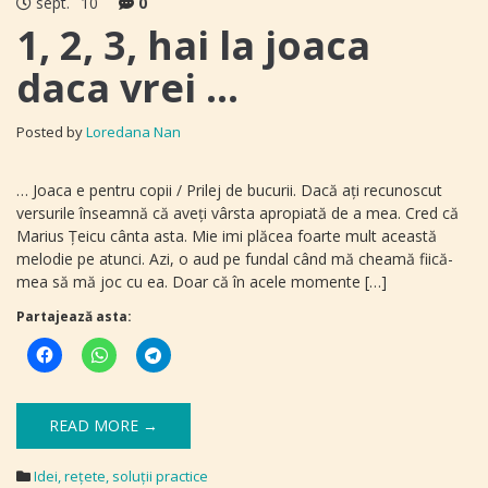
sept.
10
0
1, 2, 3, hai la joaca
daca vrei …
Posted by
Loredana Nan
… Joaca e pentru copii / Prilej de bucurii. Dacă ați recunoscut
versurile înseamnă că aveți vârsta apropiată de a mea. Cred că
Marius Țeicu cânta asta. Mie imi plăcea foarte mult această
melodie pe atunci. Azi, o aud pe fundal când mă cheamă fiică-
mea să mă joc cu ea. Doar că în acele momente […]
Partajează asta:
READ MORE →
Idei, reţete, soluţii practice