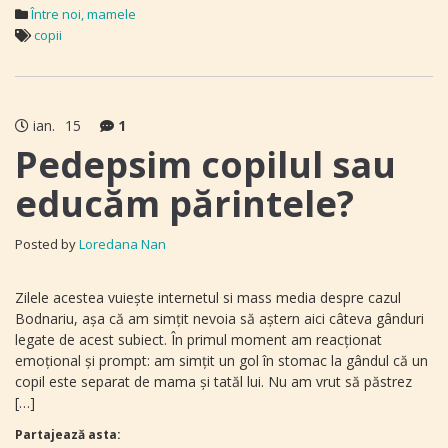
Între noi, mamele
copii
ian.
15
1
Pedepsim copilul sau
educăm părintele?
Posted by
Loredana Nan
Zilele acestea vuieşte internetul si mass media despre cazul
Bodnariu, așa că am simţit nevoia să aştern aici câteva gânduri
legate de acest subiect. În primul moment am reacţionat
emoţional şi prompt: am simţit un gol în stomac la gândul că un
copil este separat de mama şi tatăl lui. Nu am vrut să păstrez
[…]
Partajează asta: