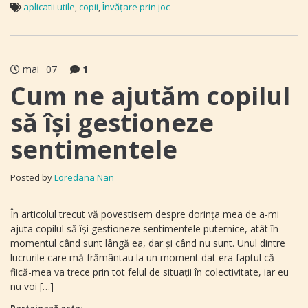
aplicatii utile
,
copii
,
Învățare prin joc
mai
07
1
Cum ne ajutăm copilul
să își gestioneze
sentimentele
Posted by
Loredana Nan
În articolul trecut vă povestisem despre dorinţa mea de a-mi
ajuta copilul să îşi gestioneze sentimentele puternice, atât în
momentul când sunt lângă ea, dar şi când nu sunt. Unul dintre
lucrurile care mă frământau la un moment dat era faptul că
fiică-mea va trece prin tot felul de situaţii în colectivitate, iar eu
nu voi […]