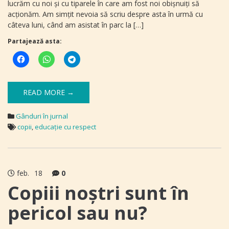
lucrăm cu noi şi cu tiparele în care am fost noi obişnuiţi să
acţionăm. Am simţit nevoia să scriu despre asta în urmă cu
câteva luni, când am asistat în parc la […]
Partajează asta:
READ MORE →
Gânduri în jurnal
copii
,
educaţie cu respect
feb.
18
0
Copiii noştri sunt în
pericol sau nu?