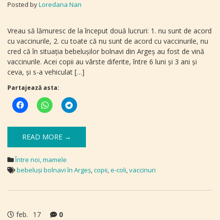
Posted by
Loredana Nan
Vreau să lămuresc de la început două lucruri: 1. nu sunt de acord
cu vaccinurile, 2. cu toate că nu sunt de acord cu vaccinurile, nu
cred că în situaţia bebeluşilor bolnavi din Argeș au fost de vină
vaccinurile. Acei copii au vârste diferite, între 6 luni şi 3 ani şi
ceva, şi s-a vehiculat […]
Partajează asta:
READ MORE →
Între noi, mamele
bebeluşi bolnavi în Argeş
,
copii
,
e-coli
,
vaccinuri
feb.
17
0