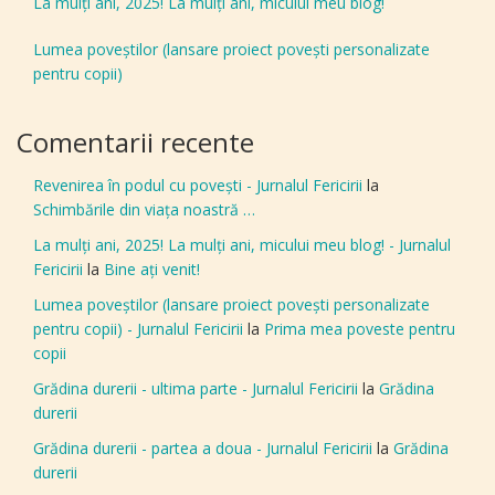
La mulți ani, 2025! La mulți ani, micului meu blog!
Lumea poveștilor (lansare proiect povești personalizate
pentru copii)
Comentarii recente
Revenirea în podul cu povești - Jurnalul Fericirii
la
Schimbările din viața noastră …
La mulți ani, 2025! La mulți ani, micului meu blog! - Jurnalul
Fericirii
la
Bine aţi venit!
Lumea poveștilor (lansare proiect povești personalizate
pentru copii) - Jurnalul Fericirii
la
Prima mea poveste pentru
copii
Grădina durerii - ultima parte - Jurnalul Fericirii
la
Grădina
durerii
Grădina durerii - partea a doua - Jurnalul Fericirii
la
Grădina
durerii