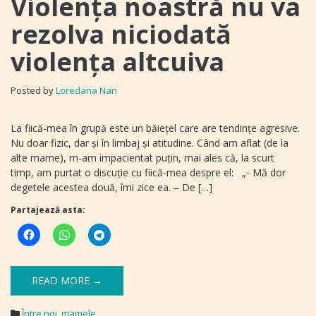
Violenţa noastră nu va
rezolva niciodată
violenţa altcuiva
Posted by
Loredana Nan
La fiică-mea în grupă este un băieţel care are tendinţe agresive.
Nu doar fizic, dar şi în limbaj şi atitudine. Când am aflat (de la
alte mame), m-am impacientat puţin, mai ales că, la scurt
timp, am purtat o discuţie cu fiică-mea despre el: „- Mă dor
degetele acestea două, îmi zice ea. – De […]
Partajează asta:
READ MORE →
Între noi, mamele