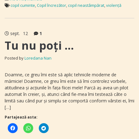
copil cuminte
,
Copil încrezător
,
copil neastâmpărat
,
violenţă
sept.
12
1
Tu nu poţi …
Posted by
Loredana Nan
Doamne, ce greu îmi este să aplic tehnicile moderne de
mămicie! Doamne, ce greu îmi este să îmi controlez vorbele,
atitudinea şi acțiunile în faţa fiicei mele! Parcă aş avea un pilot
automat în creier, şi, atunci când fie-mea îmi testează câte o
limită sau când pur şi simplu se comportă conform vârstei ei, îmi
[…]
Partajează asta: