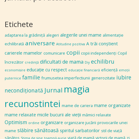
Etichete
alegerile unei mame
adaptarea la grădiniţă
alegeri
alimentaţie
aniversare
A trăi conștient
echilibrată
Atitudine pozitiva
copii
carierele mamelor
comunicare
copii independenţi
Copil
echilibru
dificultati de mama
încrezător
credinţă
Diy
educaţie cu respect
eficiență
economisire
educaţie financiară
emoţii
familie
iubire
frumusetea imperfectiunii
generozitate
puternice
magia
Jurnal
necondiţionată
recunostintei
mame organizate
mame de cariera
mame relaxate
micile bucurii ale vieţii
mămici relaxate
Optimism
organizare
organizare jucării
provocarile unei
ordine
slăbire sănătoasă
spiritul sarbatorilor
mame
stil de viaţă
sănătos
viaţă de mamă
victorii de mamă
zi
Stima de sine
toamnă aurie