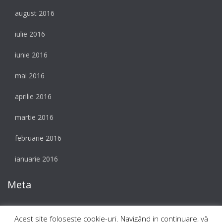
august 2016
iulie 2016
iunie 2016
mai 2016
aprilie 2016
martie 2016
februarie 2016
ianuarie 2016
Meta
Autentificare
Acest site foloseşte cookie-uri. Navigând in continuare, vă