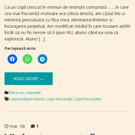
Ca un copil crescut în vremuri de restriște comunistă … …în care
cea mai frecventă motivare era critica directă, am căzut într-o
extremă periculoasă cu fiica mea: eliminarea limitelor și
încurajarea perpetuă. Am modificat mediul în care locuiam astfel
încât să nu fie nevoie să îi spun NU, atunci când ea voia să
exploreze. Atunci […]
Partajează asta:
READ MORE →
Între noi, mamele
copii independenţi
,
copii minunati
,
Copil încrezător
mai
06
1