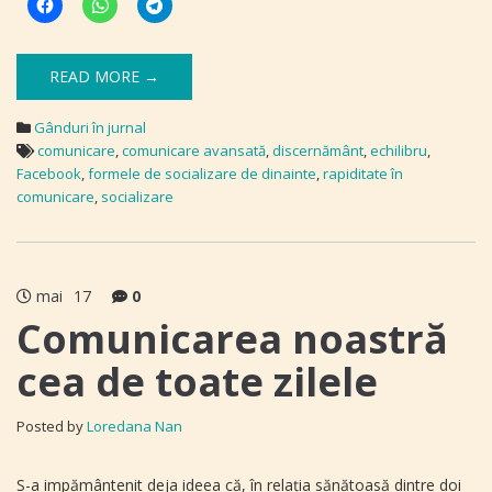
READ MORE →
Gânduri în jurnal
comunicare
,
comunicare avansată
,
discernământ
,
echilibru
,
Facebook
,
formele de socializare de dinainte
,
rapiditate în
comunicare
,
socializare
mai
17
0
Comunicarea noastră
cea de toate zilele
Posted by
Loredana Nan
S-a impământenit deja ideea că, în relaţia sănătoasă dintre doi