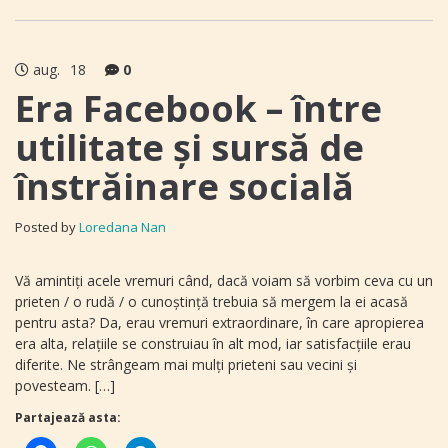
aug.
18
0
Era Facebook – între
utilitate şi sursă de
înstrăinare socială
Posted by
Loredana Nan
Vă amintiţi acele vremuri când, dacă voiam să vorbim ceva cu un
prieten / o rudă / o cunoştinţă trebuia să mergem la ei acasă
pentru asta? Da, erau vremuri extraordinare, în care apropierea
era alta, relațiile se construiau în alt mod, iar satisfacţiile erau
diferite. Ne strângeam mai mulţi prieteni sau vecini şi
povesteam. […]
Partajează asta: