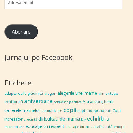
email
Abonare
Jurnalul pe Facebook
Etichete
alegerile unei mame
adaptarea la grădiniţă
alegeri
alimentaţie
aniversare
A trăi conștient
echilibrată
Atitudine pozitiva
copii
carierele mamelor
comunicare
copii independenţi
Copil
echilibru
dificultati de mama
încrezător
credinţă
Diy
educaţie cu respect
eficiență
economisire
educaţie financiară
emoţii