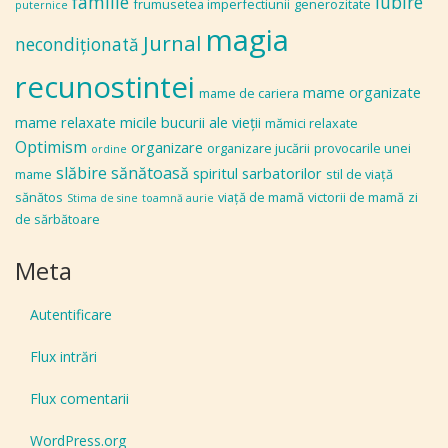
familie
iubire
frumusetea imperfectiunii
generozitate
puternice
magia
Jurnal
necondiţionată
recunostintei
mame organizate
mame de cariera
mame relaxate
micile bucurii ale vieţii
mămici relaxate
Optimism
organizare
organizare jucării
provocarile unei
ordine
slăbire sănătoasă
spiritul sarbatorilor
mame
stil de viaţă
sănătos
viaţă de mamă
victorii de mamă
zi
Stima de sine
toamnă aurie
de sărbătoare
Meta
Autentificare
Flux intrări
Flux comentarii
WordPress.org