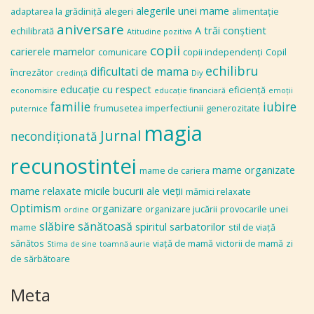
alegerile unei mame
adaptarea la grădiniţă
alegeri
alimentaţie
aniversare
A trăi conștient
echilibrată
Atitudine pozitiva
copii
carierele mamelor
comunicare
copii independenţi
Copil
echilibru
dificultati de mama
încrezător
credinţă
Diy
educaţie cu respect
eficiență
economisire
educaţie financiară
emoţii
familie
iubire
frumusetea imperfectiunii
generozitate
puternice
magia
Jurnal
necondiţionată
recunostintei
mame organizate
mame de cariera
mame relaxate
micile bucurii ale vieţii
mămici relaxate
Optimism
organizare
organizare jucării
provocarile unei
ordine
slăbire sănătoasă
spiritul sarbatorilor
mame
stil de viaţă
sănătos
viaţă de mamă
victorii de mamă
zi
Stima de sine
toamnă aurie
de sărbătoare
Meta