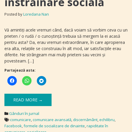
înstrăinare socială
Posted by
Loredana Nan
Vă amintiţi acele vremuri când, dacă voiam să vorbim ceva cu un
prieten / o rudă / o cunoştinţă trebuia să mergem la ei acasă
pentru asta? Da, erau vremuri extraordinare, în care apropierea
era alta, relațiile se construiau în alt mod, iar satisfacţiile erau
diferite. Ne strângeam mai mulţi prieteni sau vecini şi
povesteam. […]
Partajează asta:
READ MORE →
Gânduri în jurnal
comunicare
,
comunicare avansată
,
discernământ
,
echilibru
,
Facebook
,
formele de socializare de dinainte
,
rapiditate în