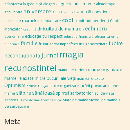
alegerile unei mame
adaptarea la grădiniţă
alegeri
alimentaţie
aniversare
A trăi conștient
echilibrată
Atitudine pozitiva
copii
carierele mamelor
comunicare
copii independenţi
Copil
echilibru
dificultati de mama
încrezător
credinţă
Diy
educaţie cu respect
eficiență
economisire
educaţie financiară
emoţii
familie
iubire
frumusetea imperfectiunii
generozitate
puternice
magia
Jurnal
necondiţionată
recunostintei
mame organizate
mame de cariera
mame relaxate
micile bucurii ale vieţii
mămici relaxate
Optimism
organizare
organizare jucării
provocarile unei
ordine
slăbire sănătoasă
spiritul sarbatorilor
mame
stil de viaţă
sănătos
viaţă de mamă
victorii de mamă
zi
Stima de sine
toamnă aurie
de sărbătoare
Meta