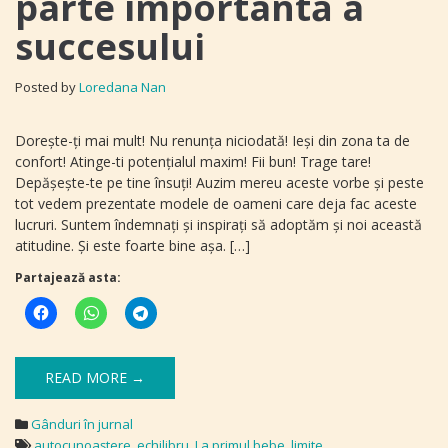
parte importantă a
succesului
Posted by
Loredana Nan
Dorește-ți mai mult! Nu renunța niciodată! Ieși din zona ta de
confort! Atinge-ti potențialul maxim! Fii bun! Trage tare!
Depășește-te pe tine însuți! Auzim mereu aceste vorbe și peste
tot vedem prezentate modele de oameni care deja fac aceste
lucruri. Suntem îndemnați și inspirați să adoptăm și noi această
atitudine. Și este foarte bine așa. […]
Partajează asta:
READ MORE →
Gânduri în jurnal
autocunoaştere
,
echilibru
,
La primul bebe
,
limite