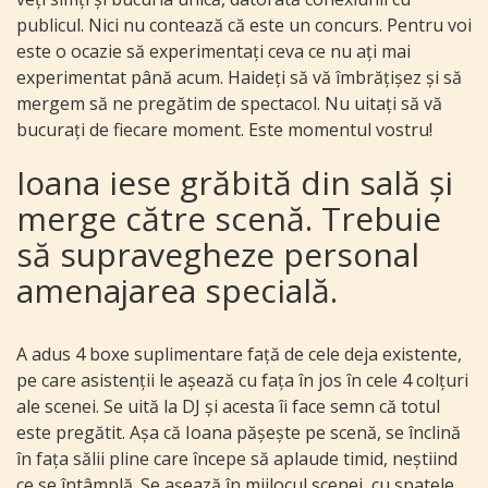
publicul. Nici nu contează că este un concurs. Pentru voi
este o ocazie să experimentați ceva ce nu ați mai
experimentat până acum. Haideți să vă îmbrățișez și să
mergem să ne pregătim de spectacol. Nu uitați să vă
bucurați de fiecare moment. Este momentul vostru!
Ioana iese grăbită din sală și
merge către scenă. Trebuie
să supravegheze personal
amenajarea specială.
A adus 4 boxe suplimentare față de cele deja existente,
pe care asistenții le așează cu fața în jos în cele 4 colțuri
ale scenei. Se uită la DJ și acesta îi face semn că totul
este pregătit. Așa că Ioana pășește pe scenă, se înclină
în fața sălii pline care începe să aplaude timid, neștiind
ce se întâmplă. Se așează în mijlocul scenei, cu spatele