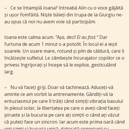
–
Ce se întamplă Ioana? întreabă Alin cu o voce gâjâită
și ușor fomfăită. Niște băieți din trupa de la Giurgiu ne-
au spus că noi nu avem voie să participăm.
Ioana este calma acum.
”Așa, deci! Ei au fost.”
Dar
furtuna de acum 1 minut s-a potolit. În locul ei a ieșit
soarele. Un soare mare, rotund și plin de căldură, care îi
încălzește sufletul. Le zâmbește încurajator copiilor ce o
privesc îngrijorați și începe să le explice, gesticulând
larg.
–
Nu vă faceți griji. Doar vă tachinează. Aduceți-vă
aminte ce am vorbit la antrenamente. Gândiți-vă la
entuziasmul pe care îl trăiți când simțiți vibrația basului
în plexul solar, la libertatea pe care o aveți când faceți
piruete și la bucuria pe care ați simțit-o când ați văzut
că puteți face un sincron. Iar acum este prima oară când
veți simți și bucuria unică, datorată conexiunii cu