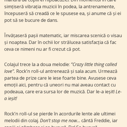
simțiseră vibrația muzicii în podea, la antrenamente,
începuseră să creadă ce le spusese ea, și anume că și ei
pot să se bucure de dans.
Învățaseră pașii matematic, iar miscarea scenică o visau
și noaptea. Dar în ochii lor strălucea satisfacția că fac
ceva ce nimeni nu ar fi crezut că pot.
Colajul trece la a doua melodie:
”Crazy little thing called
love”.
Rock’n roll-ul antrenează și sala acum. Urmează
partea de prize care le iese foarte bine. Avusese ceva
emoții aici, pentru că uneori nu mai aveau contact cu
podeaua, care era sursa lor de muzică. Dar le-a ieșit!
Le-
a ieșit!
Rock’n roll-ul se pierde în acordurile lente ale ultimei
melodii din colaj.
Don’t stop me now…
cântă Freddie, iar