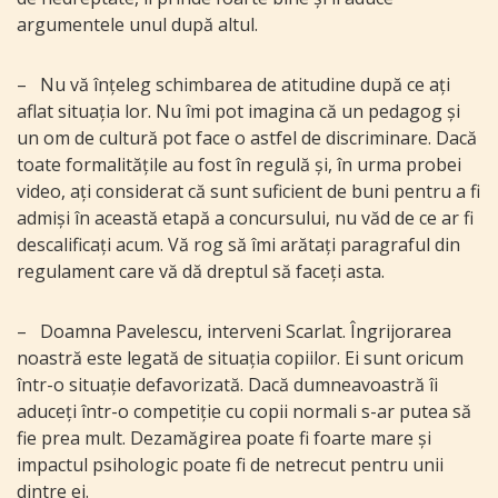
argumentele unul după altul.
–
Nu vă înțeleg schimbarea de atitudine după ce ați
aflat situația lor. Nu îmi pot imagina că un pedagog și
un om de cultură pot face o astfel de discriminare. Dacă
toate formalitățile au fost în regulă și, în urma probei
video, ați considerat că sunt suficient de buni pentru a fi
admiși în această etapă a concursului, nu văd de ce ar fi
descalificați acum. Vă rog să îmi arătați paragraful din
regulament care vă dă dreptul să faceți asta.
–
Doamna Pavelescu, interveni Scarlat. Îngrijorarea
noastră este legată de situația copiilor. Ei sunt oricum
într-o situație defavorizată. Dacă dumneavoastră îi
aduceți într-o competiție cu copii normali s-ar putea să
fie prea mult. Dezamăgirea poate fi foarte mare și
impactul psihologic poate fi de netrecut pentru unii
dintre ei.