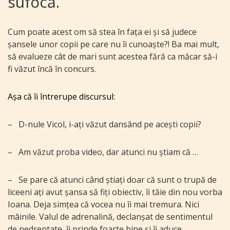
sufocă.
Cum poate acest om să stea în fața ei și să judece
șansele unor copii pe care nu îi cunoaște?!
Ba mai mult,
să evalueze cât de mari sunt acestea fără ca măcar să-i
fi văzut încă în concurs.
Așa că îi întrerupe discursul:
–
D-nule Vicol, i-ați văzut dansând pe acești copii?
–
Am văzut proba video, dar atunci nu știam că …
–
Se pare că atunci când știați doar că sunt o trupă de
liceeni ați avut șansa să fiți obiectiv, îi tăie din nou vorba
Ioana. Deja simțea că vocea nu îi mai tremura. Nici
mâinile. Valul de adrenalină, declanșat de sentimentul
de nedreptate, îi prinde foarte bine și îi aduce