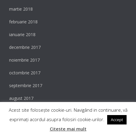
martie 2018
februarie 2018
ianuarie 2018
decembrie 2017
noiembrie 2017
octombrie 2017
septembrie 2017
august 2017
Acest site foloseşte cookie-uri. Navigând in continuare, vă
iulie 2017
exprimaţi acordul asupra folosiri cookie-urilor.
Accept
iunie 2017
Citește mai mult