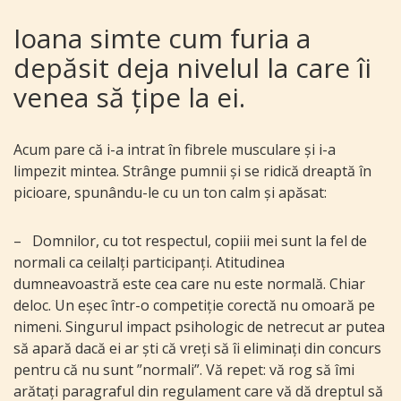
Ioana simte cum furia a
depăsit deja nivelul la care îi
venea să țipe la ei.
Acum pare că i-a intrat în fibrele musculare și i-a
limpezit mintea. Strânge pumnii și se ridică dreaptă în
picioare, spunându-le cu un ton calm și apăsat:
–
Domnilor, cu tot respectul, copiii mei sunt la fel de
normali ca ceilalți participanți. Atitudinea
dumneavoastră este cea care nu este normală. Chiar
deloc. Un eșec într-o competiție corectă nu omoară pe
nimeni. Singurul impact psihologic de netrecut ar putea
să apară dacă ei ar ști că vreți să îi eliminați din concurs
pentru că nu sunt ”normali”. Vă repet: vă rog să îmi
arătați paragraful din regulament care vă dă dreptul să