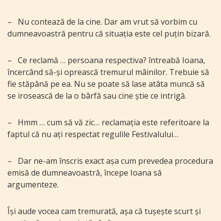
–
Nu contează de la cine. Dar am vrut să vorbim cu
dumneavoastră pentru că situația este cel puțin bizară.
–
Ce reclamă … persoana respectiva? întreabă Ioana,
încercând să-și oprească tremurul mâinilor. Trebuie să
fie stăpână pe ea. Nu se poate să lase atâta muncă să
se irosească de la o bârfă sau cine știe ce intrigă.
–
Hmm … cum să vă zic… reclamația este referitoare la
faptul că nu ați respectat regulile Festivalului…
–
Dar ne-am înscris exact așa cum prevedea procedura
emisă de dumneavoastră, începe Ioana să
argumenteze.
Își aude vocea cam tremurată, așa că tușește scurt și