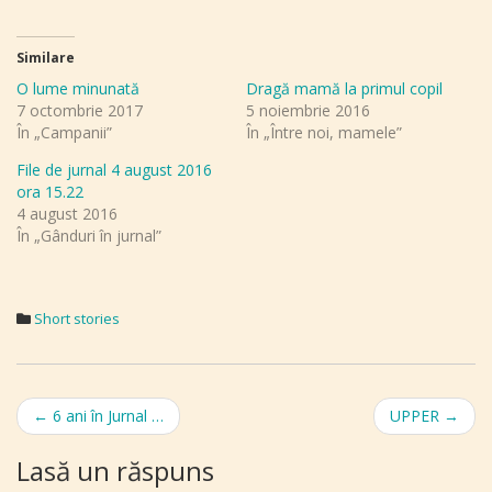
Similare
O lume minunată
Dragă mamă la primul copil
7 octombrie 2017
5 noiembrie 2016
În „Campanii”
În „Între noi, mamele”
File de jurnal 4 august 2016
ora 15.22
4 august 2016
În „Gânduri în jurnal”
Short stories
Post
←
6 ani în Jurnal …
UPPER
→
navigation
Lasă un răspuns