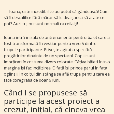
–
Ioana, este incredibil ce au putut să gândească! Cum
să îi descalifice fără măcar să le dea șansa să arate ce
pot? Auzi tu, nu sunt normali ca ceilalți!
Ioana intră în sala de antrenamente pentru balet care a
fost transformată în vestiar pentru vreo 5 dintre
trupele participante. Privește agitația specifică
pregătirilor dinainte de un spectacol. Copiii sunt
îmbrăcați în costume divers colorate. Câțiva băieti într-o
margine își fac incălzirea. O fată își prinde părul în fața
oglinzii. În colțul din stânga se află trupa pentru care ea
face coregrafia de doar 6 luni.
Când i se propusese să
participe la acest proiect a
crezut, inițial, că cineva vrea