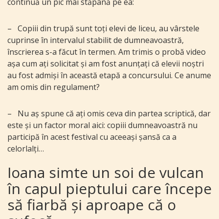
continuă un pic mai stăpână pe ea:
–
Copiii din trupă sunt toți elevi de liceu, au vârstele
cuprinse în intervalul stabilit de dumneavoastră,
înscrierea s-a făcut în termen. Am trimis o probă video
așa cum ați solicitat și am fost anunțați că elevii noștri
au fost admiși în această etapă a concursului. Ce anume
am omis din regulament?
–
Nu aș spune că ați omis ceva din partea scriptică, dar
este și un factor moral aici: copiii dumneavoastră nu
participă în acest festival cu aceeași șansă ca a
celorlalți…
Ioana simte un soi de vulcan
în capul pieptului care începe
să fiarbă și aproape că o