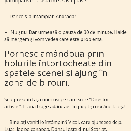
participarea? La asta nu se așteptase.
–
Dar
ce s-a întâmplat, Andrada?
–
Nu știu. Dar urmează o pauză de 30 de minute. Haide
să mergem și vom vedea care este problema.
Pornesc amândouă prin
holurile întortocheate din
spatele scenei și ajung în
zona de birouri.
Se opresc în fața unei uși pe care scrie ”Director
artistic”.
Ioana trage adânc aer în piept și ciocăne la ușă.
–
Bine ați venit! le întâmpină Vicol, care ajunsese deja.
Luați loc pe canapea. Dânsul este d-nul Scarlat,