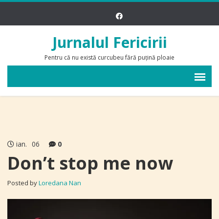
Jurnalul Fericirii
Pentru că nu există curcubeu fără puțină ploaie
ian.
06
0
Don’t stop me now
Posted by
Loredana Nan