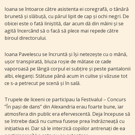
Ioana se întoarce către asistenta ei coregrafă, o tânără
brunetă și slăbuță, cu părul lipit de cap și ochi negri. De
obicei este o fată liniștită, dar acum dă din mâini și se
agită încercând să o facă să plece mai repede către
biroul directorului.
Ioana Pavelescu se încruntă și își netezește cu o mână,
ușor transpirată, bluza roșie de mătase ce cade
vaporoasă pe lângă corpul ei subțire și peste pantalonii
albi, eleganți. Stătuse până acum in culise și văzuse tot
ce s-a petrecut pe scenă și în sală.
Trupele de liceeni ce participau la Festivalul – Concurs
”În pași de dans” din Alexandria erau foarte bune, iar
atmosfera din public era efervescentă. Deja începuse să
se întrebe dacă nu cumva fusese prea îndrăzneață cu
inițiativa ei. Dar să le interzică copiilor antrenați de ea