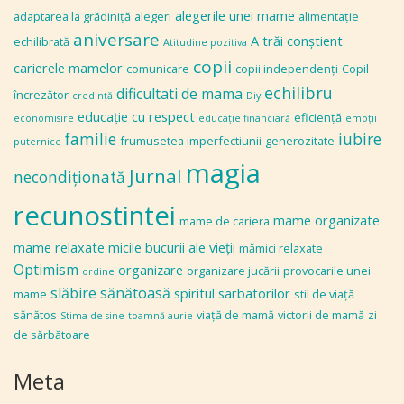
alegerile unei mame
adaptarea la grădiniţă
alegeri
alimentaţie
aniversare
A trăi conștient
echilibrată
Atitudine pozitiva
copii
carierele mamelor
comunicare
copii independenţi
Copil
echilibru
dificultati de mama
încrezător
credinţă
Diy
educaţie cu respect
eficiență
economisire
educaţie financiară
emoţii
familie
iubire
frumusetea imperfectiunii
generozitate
puternice
magia
Jurnal
necondiţionată
recunostintei
mame organizate
mame de cariera
mame relaxate
micile bucurii ale vieţii
mămici relaxate
Optimism
organizare
organizare jucării
provocarile unei
ordine
slăbire sănătoasă
spiritul sarbatorilor
mame
stil de viaţă
sănătos
viaţă de mamă
victorii de mamă
zi
Stima de sine
toamnă aurie
de sărbătoare
Meta