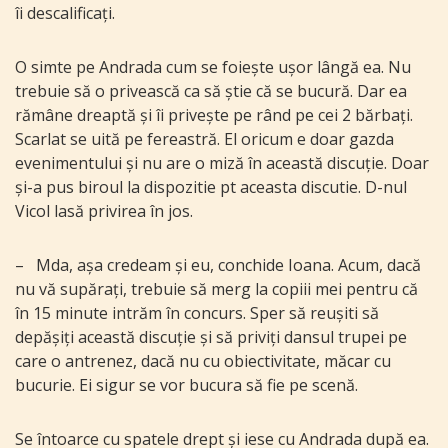
îi descalificați.
O simte pe Andrada cum se foiește ușor lângă ea. Nu
trebuie să o privească ca să știe că se bucură. Dar ea
rămâne dreaptă și îi privește pe rând pe cei 2 bărbați.
Scarlat se uită pe fereastră. El oricum e doar gazda
evenimentului și nu are o miză în această discuție. Doar
și-a pus biroul la dispozitie pt aceasta discutie. D-nul
Vicol lasă privirea în jos.
–
Mda, așa credeam și eu, conchide Ioana. Acum, dacă
nu vă supărați, trebuie să merg la copiii mei pentru că
în 15 minute intrăm în concurs. Sper să reușiti să
depășiți această discuție și să priviți dansul trupei pe
care o antrenez, dacă nu cu obiectivitate, măcar cu
bucurie. Ei sigur se vor bucura să fie pe scenă.
Se întoarce cu spatele drept și iese cu Andrada după ea.