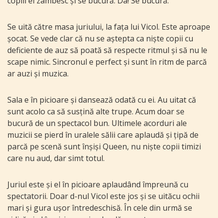
copiii ei zâmbesc și se bucură. Da! Se bucură.
Se uită către masa juriului, la fața lui Vicol. Este aproape
șocat. Se vede clar că nu se aștepta ca niște copii cu
deficiente de auz să poată să respecte ritmul și să nu le
scape nimic. Sincronul e perfect și sunt în ritm de parcă
ar auzi și muzica.
Sala e în picioare și dansează odată cu ei. Au uitat că
sunt acolo ca să susțină alte trupe. Acum doar se
bucură de un spectacol bun. Ultimele acorduri ale
muzicii se pierd în uralele sălii care aplaudă și țipă de
parcă pe scenă sunt înșiși Queen, nu niște copii timizi
care nu aud, dar simt totul.
Juriul este și el în picioare aplaudând împreună cu
spectatorii. Doar d-nul Vicol este jos și se uităcu ochii
mari și gura ușor întredeschisă. În cele din urmă se