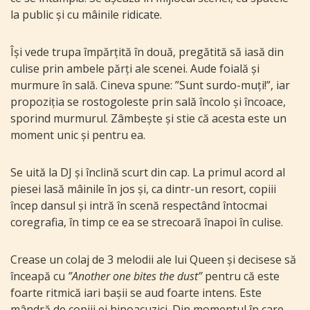
la public și cu mâinile ridicate.
Își vede trupa împărțită în două, pregătită să iasă din
culise prin ambele părți ale scenei. Aude foială și
murmure în sală. Cineva spune: ”Sunt surdo-muți!”, iar
propoziția se rostogoleste prin sală încolo și încoace,
sporind murmurul. Zâmbește și stie că acesta este un
moment unic și pentru ea.
Se uită la DJ și înclină scurt din cap. La primul acord al
piesei lasă mâinile în jos și, ca dintr-un resort, copiii
încep dansul și intră în scenă respectând întocmai
coregrafia, în timp ce ea se strecoară înapoi în culise.
Crease un colaj de 3 melodii ale lui Queen și decisese să
înceapă cu
”Another one bites the dust”
pentru că este
foarte ritmică iari bașii se aud foarte intens. Este
mândră de copiii ei hipoacuzici. Din momentul în care