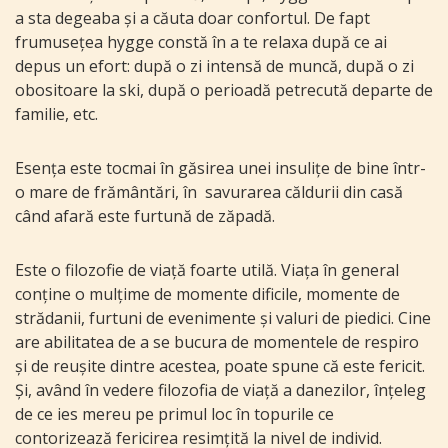
a sta degeaba și a căuta doar confortul. De fapt
frumusețea hygge constă în a te relaxa după ce ai
depus un efort: după o zi intensă de muncă, după o zi
obositoare la ski, după o perioadă petrecută departe de
familie, etc.
Esența este tocmai în găsirea unei insulițe de bine într-
o mare de frământări, în savurarea căldurii din casă
când afară este furtună de zăpadă.
Este o filozofie de viață foarte utilă. Viața în general
conține o mulțime de momente dificile, momente de
strădanii, furtuni de evenimente și valuri de piedici. Cine
are abilitatea de a se bucura de momentele de respiro
și de reușite dintre acestea, poate spune că este fericit.
Și, având în vedere filozofia de viață a danezilor, înțeleg
de ce ies mereu pe primul loc în topurile ce
contorizează fericirea resimțită la nivel de individ.