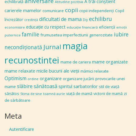
aniversare
A trăi conștient
echilibrată
Atitudine pozitiva
copii
carierele mamelor
comunicare
copii independenţi
Copil
echilibru
dificultati de mama
încrezător
credinţă
Diy
educaţie cu respect
eficiență
economisire
educaţie financiară
emoţii
familie
iubire
frumusetea imperfectiunii
generozitate
puternice
magia
Jurnal
necondiţionată
recunostintei
mame organizate
mame de cariera
mame relaxate
micile bucurii ale vieţii
mămici relaxate
Optimism
organizare
organizare jucării
provocarile unei
ordine
slăbire sănătoasă
spiritul sarbatorilor
mame
stil de viaţă
sănătos
viaţă de mamă
victorii de mamă
zi
Stima de sine
toamnă aurie
de sărbătoare
Meta
Autentificare