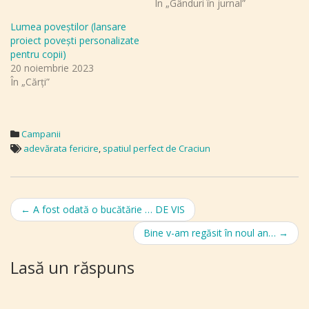
În „Gânduri în jurnal”
Lumea poveștilor (lansare
proiect povești personalizate
pentru copii)
20 noiembrie 2023
În „Cărți”
Campanii
adevărata fericire
,
spatiul perfect de Craciun
Post
←
A fost odată o bucătărie … DE VIS
navigation
Bine v-am regăsit în noul an…
→
Lasă un răspuns