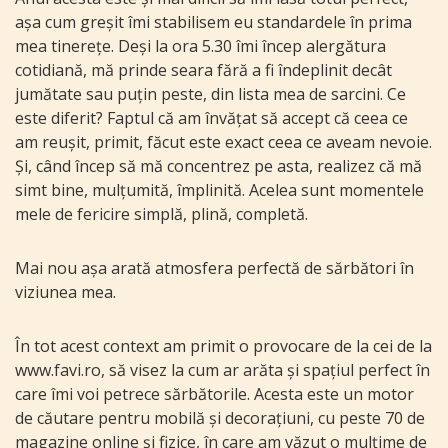
așa cum greșit îmi stabilisem eu standardele în prima
mea tinerețe. Deși la ora 5.30 îmi încep alergătura
cotidiană, mă prinde seara fără a fi îndeplinit decât
jumătate sau puțin peste, din lista mea de sarcini. Ce
este diferit? Faptul că am învățat să accept că ceea ce
am reușit, primit, făcut este exact ceea ce aveam nevoie.
Și, când încep să mă concentrez pe asta, realizez că mă
simt bine, mulțumită, împlinită. Acelea sunt momentele
mele de fericire simplă, plină, completă.
Mai nou așa arată atmosfera perfectă de sărbători în
viziunea mea.
În tot acest context am primit o provocare de la cei de la
www.favi.ro, să visez la cum ar arăta și spațiul perfect în
care îmi voi petrece sărbătorile. Acesta este un motor
de căutare pentru mobilă și decorațiuni, cu peste 70 de
magazine online și fizice, în care am văzut o mulțime de