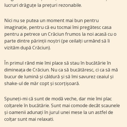
lucruri drăguțe la prețuri rezonabile.
Nici nu se putea un moment mai bun pentru
imaginație, pentru că eu tocmai îmi pregătesc casa
pentru a petrece un Crăciun frumos la noi acasă cu o
parte dintre părinții noștri (pe ceilalți urmând să îi
vizităm după Crăciun).
În primul rând mie îmi place să stau în bucătărie în
dimineața de Crăciun. Nu ca să bucătăresc, ci ca să mă
bucur de lumină și căldură și să îmi savurez ceaiul și
shake-ul de măr copt și scorțișoară.
Spuneți-mi că sunt de modă veche, dar mie îmi plac
colțarele în bucătărie. Sunt mai comode decât scaunele
și oamenii adunați în jurul unei mese la un astfel de
colțar sunt mai relaxati.