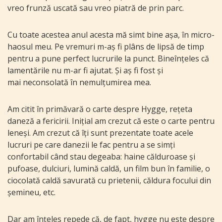
vreo frunză uscată sau vreo piatră de prin parc.
Cu toate acestea anul acesta mă simt bine așa, în micro-
haosul meu. Pe vremuri m-aș fi plâns de lipsă de timp
pentru a pune perfect lucrurile la punct. Bineînțeles că
lamentările nu m-ar fi ajutat. Și aș fi fost și
mai neconsolată în nemulțumirea mea.
Am citit în primăvară o carte despre Hygge, rețeta
daneză a fericirii. Inițial am crezut că este o carte pentru
leneși. Am crezut că îți sunt prezentate toate acele
lucruri pe care danezii le fac pentru a se simți
confortabil când stau degeaba: haine călduroase și
pufoase, dulciuri, lumină caldă, un film bun în familie, o
ciocolată caldă savurată cu prietenii, căldura focului din
șemineu, etc.
Dar am înțeles repede că, de fapt, hygge nu este despre