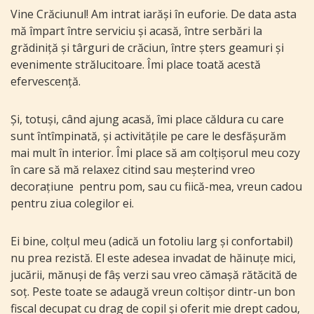
Vine Crăciunul! Am intrat iarăși în euforie. De data asta
mă împart între serviciu și acasă, între serbări la
grădiniță și târguri de crăciun, între șters geamuri și
evenimente strălucitoare. Îmi place toată acestă
efervescență.
Și, totuși, când ajung acasă, îmi place căldura cu care
sunt întîmpinată, și activitățile pe care le desfășurăm
mai mult în interior. Îmi place să am colțișorul meu cozy
în care să mă relaxez citind sau meșterind vreo
decorațiune pentru pom, sau cu fiică-mea, vreun cadou
pentru ziua colegilor ei.
Ei bine, colțul meu (adică un fotoliu larg și confortabil)
nu prea rezistă. El este adesea invadat de hăinuțe mici,
jucării, mănuși de fâș verzi sau vreo cămașă rătăcită de
soț. Peste toate se adaugă vreun coltișor dintr-un bon
fiscal decupat cu drag de copil și oferit mie drept cadou,