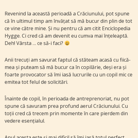
Revenind la această perioadă a Crăciunului, pot spune
că în ultimul timp am învățat să mă bucur din plin de tot
ce vine către mine. Și nu pentru că am citit Enciclopedia
Hygge. Ci cred că am devenit eu cumva mai înțeleaptă.
Deh! Vârsta … ce să-i faci?
Anii trecuți am savurat faptul că stăteam acasă cu fiică-
mea și puteam să mă bucur ca în copilărie, deși era și
foarte provocator să îmi iasă lucrurile cu un copil mic ce
emitea tot felul de solicitări.
Înainte de copil, în perioada de antreprenoriat, nu pot
spune că savuram prea profund aerul Crăciunului. Cu
toții cred că trecem prin momente în care pierdem din
vedere esențialul.
Anul acesta este și mai dificil să îmi iasă totul perfect,